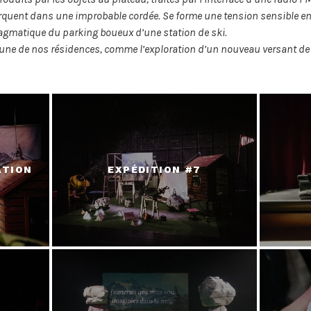
quent dans une improbable cordée. Se forme une tension sensible entr
pragmatique du parking boueux d’une station de ski.
e de nos résidences, comme l’exploration d’un nouveau versant de 
ATION
EXPÉDITION #7