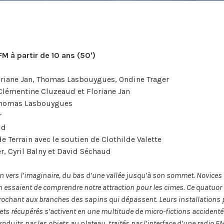
M à partir de 10 ans (50')
riane Jan, Thomas Lasbouygues, Ondine Trager
lémentine Cluzeaud et Floriane Jan
homas Lasbouygues
r
ud
de Terrain avec le soutien de Clothilde Valette
er, Cyril Balny et David Séchaud
ion vers l’imaginaire, du bas d’une vallée jusqu’à son sommet. Novice
 essaient de comprendre notre attraction pour les cimes. Ce quatuor
ccrochant aux branches des sapins qui dépassent. Leurs installations 
ts récupérés s’activent en une multitude de micro-fictions accidentée
duits par les objets au plateau, traités par l’interface d’une radio F