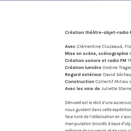
Création théâtre-objet-radio F
Avec
Clémentine Cluzeaud, Flo
Mise en scène, scénographie
C
Création sonore et radio FM
T
Création lumière
Ondine Trage
Regard extérieur
David Sécha
Construction
Collectif Milieu 
Avec les voix de
Juliette Stein
Dénivelé est le récit d’une ascens
nous guident dans cette expédition
face nord de l’idéalisation en s’a
manipulation bricolés à base d’obje
mélange de souvenirs et de sons pro