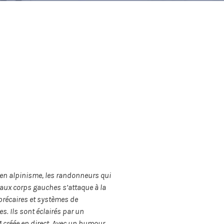
s en alpinisme, les randonneurs qui
 aux corps gauches s’attaque à la
précaires et systèmes de
s. Ils sont éclairés par un
M créée en direct. Avec un humour